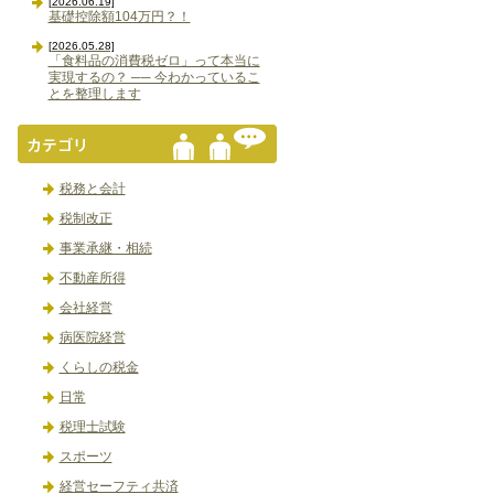
[2026.06.19]
基礎控除額104万円？！
[2026.05.28]
「食料品の消費税ゼロ」って本当に
実現するの？ ── 今わかっているこ
とを整理します
税務と会計
税制改正
事業承継・相続
不動産所得
会社経営
病医院経営
くらしの税金
日常
税理士試験
スポーツ
経営セーフティ共済