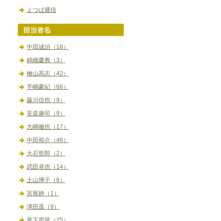
よつば通信
中田誠治（18）
錦織慶典（3）
檜山高志（42）
手嶋豪紀（66）
藤川信也（9）
安斎康司（9）
大嶋徹也（17）
中田裕介（46）
大石哲郎（2）
武田卓也（14）
土山博子（6）
宮尾静（1）
津田遥（9）
森下早苗（25）