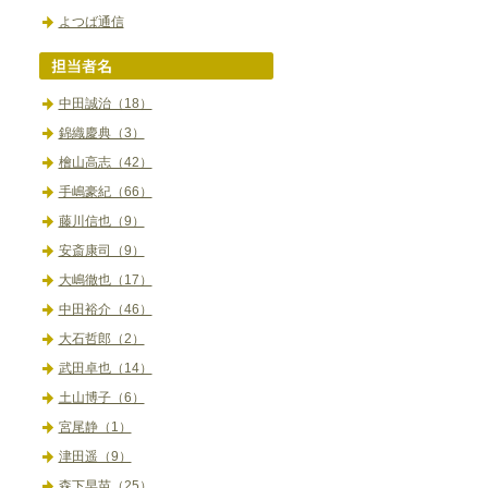
よつば通信
中田誠治（18）
錦織慶典（3）
檜山高志（42）
手嶋豪紀（66）
藤川信也（9）
安斎康司（9）
大嶋徹也（17）
中田裕介（46）
大石哲郎（2）
武田卓也（14）
土山博子（6）
宮尾静（1）
津田遥（9）
森下早苗（25）