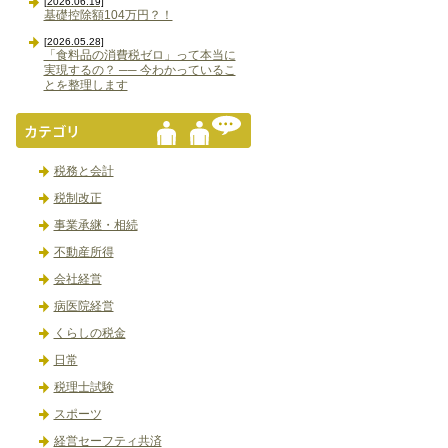
[2026.06.19]
基礎控除額104万円？！
[2026.05.28]
「食料品の消費税ゼロ」って本当に
実現するの？ ── 今わかっているこ
とを整理します
税務と会計
税制改正
事業承継・相続
不動産所得
会社経営
病医院経営
くらしの税金
日常
税理士試験
スポーツ
経営セーフティ共済