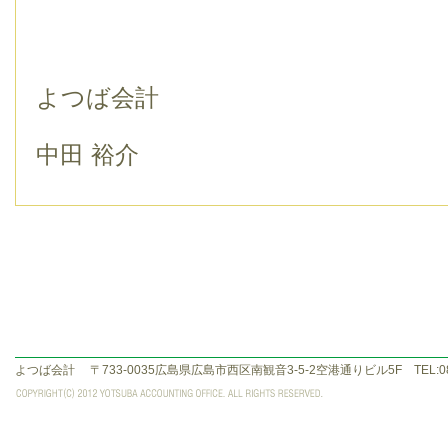
よつば会計
中田 裕介
よつば会計
〒733-0035広島県広島市西区南観音3-5-2空港通りビル5F TEL:082