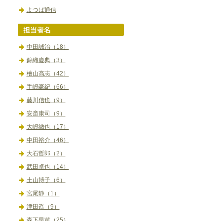
よつば通信
中田誠治（18）
錦織慶典（3）
檜山高志（42）
手嶋豪紀（66）
藤川信也（9）
安斎康司（9）
大嶋徹也（17）
中田裕介（46）
大石哲郎（2）
武田卓也（14）
土山博子（6）
宮尾静（1）
津田遥（9）
森下早苗（25）