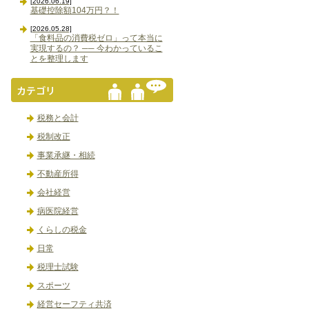
[2026.06.19]
基礎控除額104万円？！
[2026.05.28]
「食料品の消費税ゼロ」って本当に
実現するの？ ── 今わかっているこ
とを整理します
税務と会計
税制改正
事業承継・相続
不動産所得
会社経営
病医院経営
くらしの税金
日常
税理士試験
スポーツ
経営セーフティ共済