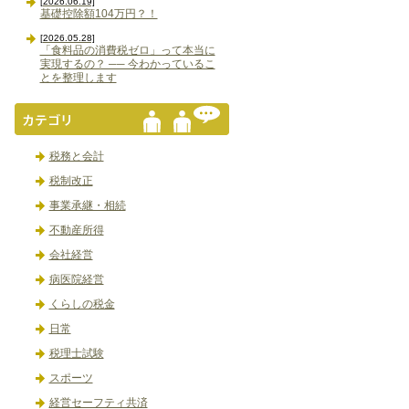
[2026.06.19]
基礎控除額104万円？！
[2026.05.28]
「食料品の消費税ゼロ」って本当に
実現するの？ ── 今わかっているこ
とを整理します
税務と会計
税制改正
事業承継・相続
不動産所得
会社経営
病医院経営
くらしの税金
日常
税理士試験
スポーツ
経営セーフティ共済