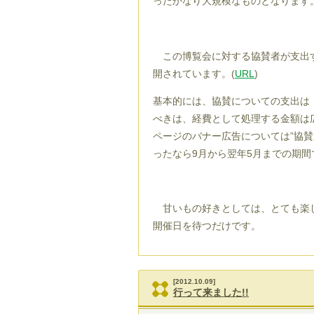
ったかなり大規模なものとなります
この博覧会に対する協賛者が支出す
開されています。(
URL
)
基本的には、協賛についての支出は
べきは、経費として処理する金額は
ページのバナー広告については”協賛
ったなら9月から翌年5月までの期
甘いもの好きとしては、とても楽し
開催日を待つだけです。
[2012.10.09]
行って来ました!!