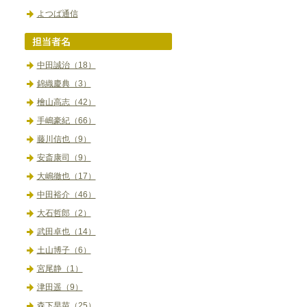
よつば通信
中田誠治（18）
錦織慶典（3）
檜山高志（42）
手嶋豪紀（66）
藤川信也（9）
安斎康司（9）
大嶋徹也（17）
中田裕介（46）
大石哲郎（2）
武田卓也（14）
土山博子（6）
宮尾静（1）
津田遥（9）
森下早苗（25）