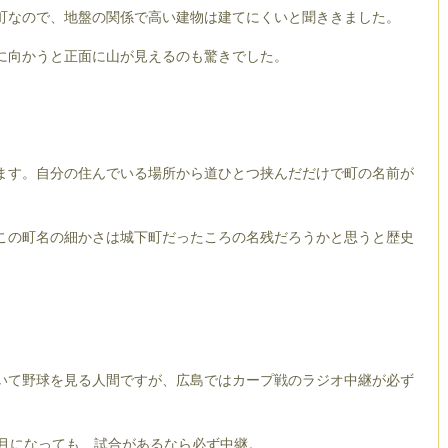
町なので、地盤の関係で高い建物は建てにくいと聞ききました。
に向かうと正面に山が見えるのも驚きでした。
ます。自分の住んでいる場所から道ひとつ挟んだだけで町の名前が
この町名の細かさは城下町だったころの名残だろうかと思うと歴史
いて野球を見る人間ですが、広島ではカープ戦のラジオ中継が必ず
0月になっても、試合があるなら必ず中継。