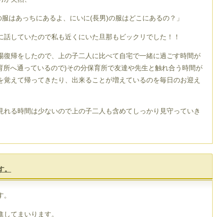
の服はあっちにあるよ、にいに
(
長男
)
の服はどこにあるの？」
に話していたので私も近くにいた旦那もビックリでした！！
場復帰をしたので、上の子二人に比べて自宅で一緒に過ごす時間が
育所へ通っているので
)
その分保育所で友達や先生と触れ合う時間が
を覚えて帰ってきたり、出来ることが増えているのを毎日のお迎え
見れる時間は少ないので上の子二人も含めてしっかり見守っていき
す。
す。
進してまいります。