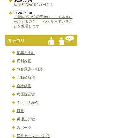
[2026.06.19]
基礎控除額104万円？！
[2026.05.28]
「食料品の消費税ゼロ」って本当に
実現するの？ ── 今わかっているこ
とを整理します
税務と会計
税制改正
事業承継・相続
不動産所得
会社経営
病医院経営
くらしの税金
日常
税理士試験
スポーツ
経営セーフティ共済