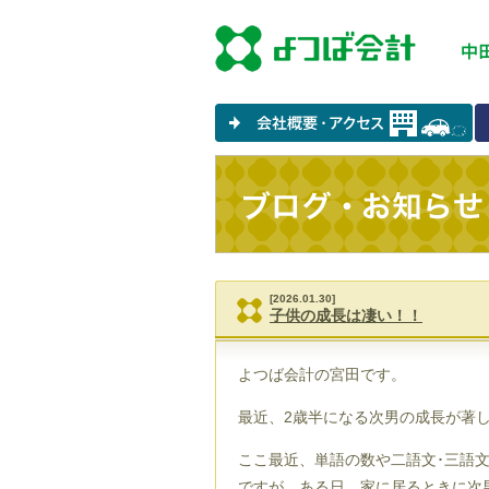
[2026.01.30]
子供の成長は凄い！！
よつば会計の宮田です。
最近、
2
歳半になる次男の成長が著
ここ最近、単語の数や二語文･三語
ですが、ある日、家に居るときに次