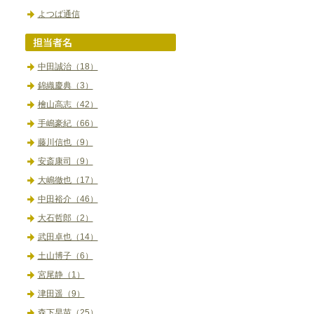
よつば通信
中田誠治（18）
錦織慶典（3）
檜山高志（42）
手嶋豪紀（66）
藤川信也（9）
安斎康司（9）
大嶋徹也（17）
中田裕介（46）
大石哲郎（2）
武田卓也（14）
土山博子（6）
宮尾静（1）
津田遥（9）
森下早苗（25）