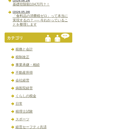
[2026.06.19]
基礎控除額104万円？！
[2026.05.28]
「食料品の消費税ゼロ」って本当に
実現するの？ ── 今わかっているこ
とを整理します
税務と会計
税制改正
事業承継・相続
不動産所得
会社経営
病医院経営
くらしの税金
日常
税理士試験
スポーツ
経営セーフティ共済