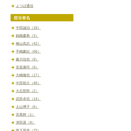
よつば通信
中田誠治（18）
錦織慶典（3）
檜山高志（42）
手嶋豪紀（66）
藤川信也（9）
安斎康司（9）
大嶋徹也（17）
中田裕介（46）
大石哲郎（2）
武田卓也（14）
土山博子（6）
宮尾静（1）
津田遥（9）
森下早苗（25）