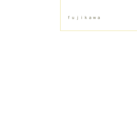
ｆｕｊｉｋａｗａ